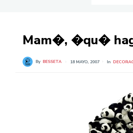
Mam�, �qu� hago 
By
BESSETA
18 MAYO, 2007
In
DECORA