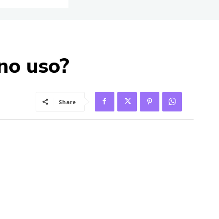
no uso?
Share