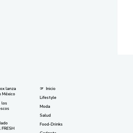
nox lanza
☞
Inicio
n México
Lifestyle
 los
Moda
escos
Salud
dado
Food-Drinks
el FRESH