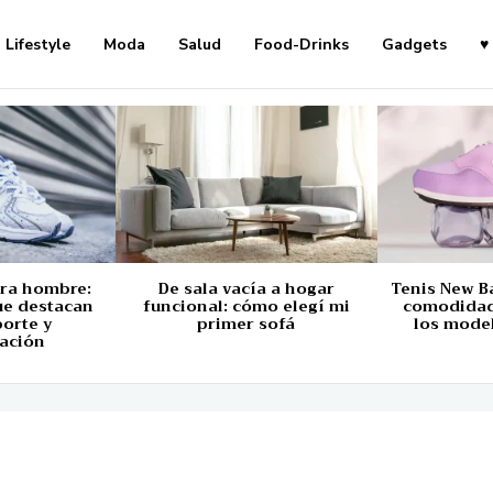
Lifestyle
Moda
Salud
Food-Drinks
Gadgets
♥
ara hombre:
De sala vacía a hogar
Tenis New B
ue destacan
funcional: cómo elegí mi
comodidad,
porte y
primer sofá
los mode
ación