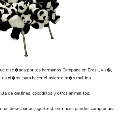
ue dise�ada por los hermanos Campana en Brasil, y s�,
os ni�os, para hacer el asiento m�s mullido.
lla de delfines, cocodrilos y otros animalitos.
con tus desechados juguetes), entonces puedes comprar una