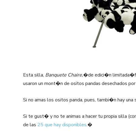
Esta silla,
Banquete Chaire,
�de edici�n limitada�f
usaron un mont�n de ositos pandas desechados por l
Si no amas los ositos panda, pues, tambi�n hay una si
Si te gust� y no te animas a hacer tu propia silla (
de las
25 que hay disponibles
.�