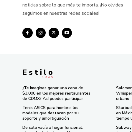
noticias sobre lo que más te importa. ¡No olvides
seguirnos en nuestras redes sociales!
E s t i l o
& M À S
¿Te imaginas ganar una cena de
Salomon
$3,000 en los mejores restaurantes
Whisper 
de CDMX? Así puedes participar
urbano
Tenis ASICS para hombre: los
Starbuc
modelos que destacan por su
en Méxi
soporte y amortiguación
tiempo l
De sala vacía a hogar funcional:
Subway 