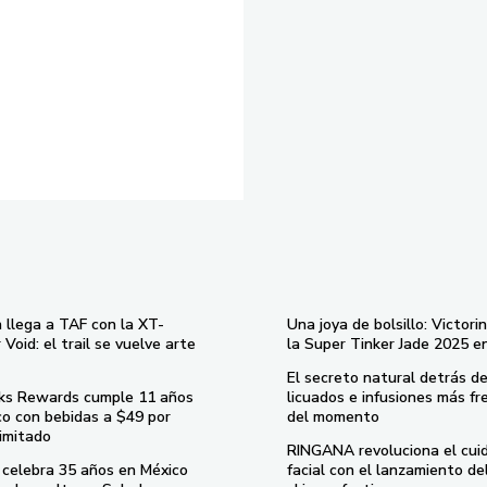
 llega a TAF con la XT-
Una joya de bolsillo: Victori
Void: el trail se vuelve arte
la Super Tinker Jade 2025 e
El secreto natural detrás de
ks Rewards cumple 11 años
licuados e infusiones más fr
co con bebidas a $49 por
del momento
imitado
RINGANA revoluciona el cui
celebra 35 años en México
facial con el lanzamiento d