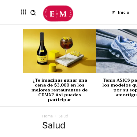
☞
Inicio
¿Te imaginas ganar una
Tenis ASICS p
cena de $3,000 en los
los modelos q
mejores restaurantes de
por su so
CDMX? Así puedes
amortigu
participar
Home
Salud
Salud