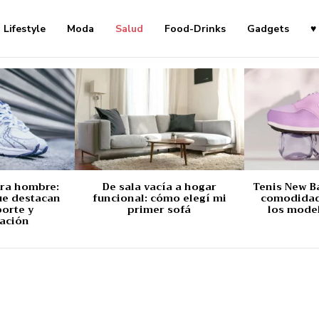
Lifestyle
Moda
Salud
Food-Drinks
Gadgets
♥
ara hombre:
De sala vacía a hogar
Tenis New B
ue destacan
funcional: cómo elegí mi
comodidad,
porte y
primer sofá
los mode
ación