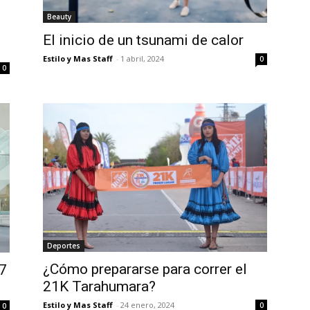
Beauty
El inicio de un tsunami de calor
Estilo y Mas Staff
-
1 abril, 2024
0
0
Deportes
¿Cómo prepararse para correr el
 7
21K Tarahumara?
Estilo y Mas Staff
-
24 enero, 2024
0
0