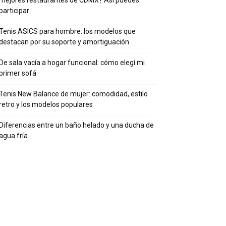
mejores restaurantes de CDMX? Así puedes
participar
Tenis ASICS para hombre: los modelos que
destacan por su soporte y amortiguación
De sala vacía a hogar funcional: cómo elegí mi
primer sofá
Tenis New Balance de mujer: comodidad, estilo
retro y los modelos populares
Diferencias entre un baño helado y una ducha de
agua fría