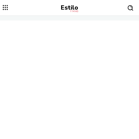
Estilo
Y MÁS