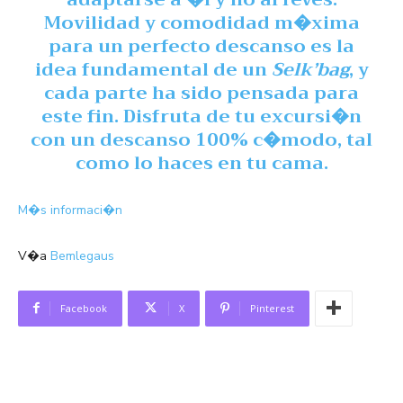
Movilidad y comodidad m�xima
para un perfecto descanso es la
idea fundamental de un
Selk’bag
, y
cada parte ha sido pensada para
este fin. Disfruta de tu excursi�n
con un descanso 100% c�modo, tal
como lo haces en tu cama.
M�s informaci�n
V�a
Bemlegaus
Facebook
X
Pinterest