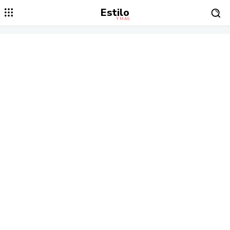
Estilo
Y MÁS