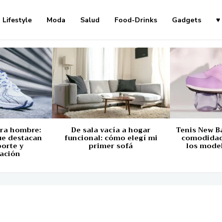
Lifestyle
Moda
Salud
Food-Drinks
Gadgets
♥
ara hombre:
De sala vacía a hogar
Tenis New B
ue destacan
funcional: cómo elegí mi
comodidad,
porte y
primer sofá
los mode
ación