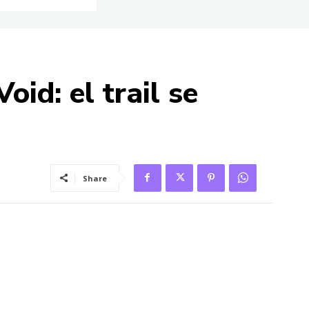
id: el trail se
Share