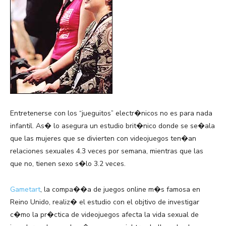
Entretenerse con los “jueguitos” electr�nicos no es para nada
infantil. As� lo asegura un estudio brit�nico donde se se�ala
que las mujeres que se divierten con videojuegos ten�an
relaciones sexuales 4.3 veces por semana, mientras que las
que no, tienen sexo s�lo 3.2 veces.
Gametart
, la compa��a de juegos online m�s famosa en
Reino Unido, realiz� el estudio con el objtivo de investigar
c�mo la pr�ctica de videojuegos afecta la vida sexual de