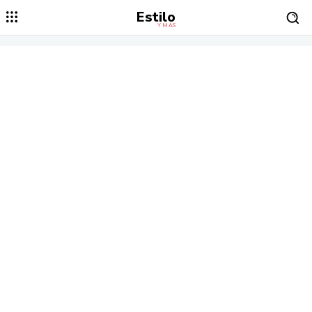
Estilo
Y MÁS