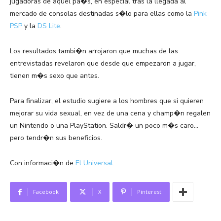
jugadoras de aquel pa�s, en especial tras la llegada al
mercado de consolas destinadas s�lo para ellas como la
Pink
PSP
y la
DS Lite
.
Los resultados tambi�n arrojaron que muchas de las
entrevistadas revelaron que desde que empezaron a jugar,
tienen m�s sexo que antes.
Para finalizar, el estudio sugiere a los hombres que si quieren
mejorar su vida sexual, en vez de una cena y champ�n regalen
un Nintendo o una PlayStation. Saldr� un poco m�s caro…
pero tendr�n sus beneficios.
Con informaci�n de
El Universal
.
Facebook
X
Pinterest