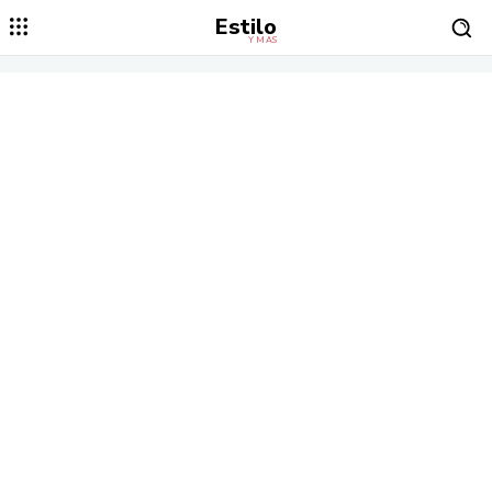
Estilo
Y MÁS