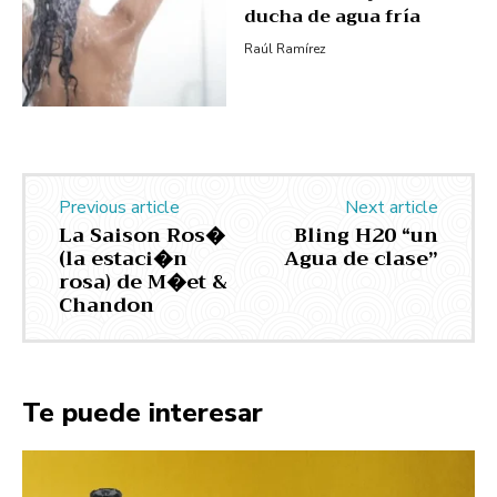
ducha de agua fría
Raúl Ramírez
Previous article
Next article
La Saison Ros�
Bling H20 “un
(la estaci�n
Agua de clase”
rosa) de M�et &
Chandon
Te puede interesar