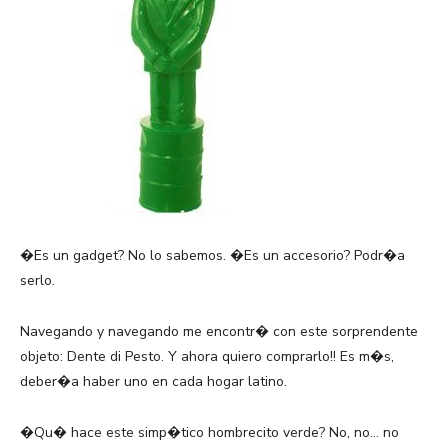
�Es un gadget? No lo sabemos. �Es un accesorio? Podr�a
serlo.
Navegando y navegando me encontr� con este sorprendente
objeto: Dente di Pesto. Y ahora quiero comprarlo!! Es m�s,
deber�a haber uno en cada hogar latino.
�Qu� hace este simp�tico hombrecito verde? No, no… no