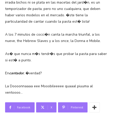
irradia bichos ni se plata en las macetas del jard�n, es un
temporizador de pasta, pero no uno cualquiera, que deben
haber varios modelos en el mercado. �ste tiene la
particularidad de cantar cuando la pasta est� lista!
A los 7 minutos de cocci�n canta la marcha triunfal, a los
nueve, the Hebrew Slaves y a los once, la Donna e Mobile.
As� que nunca m�s tendr�s que probar la pasta para saber
si est� a punto.
En
cantador
, �verdad?
La Doooonnaaaa eee Mooobileeeee quaaal piuuma al
ventoooo…
Facebook
X
Pinterest