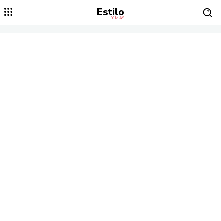
Estilo
Y MÁS