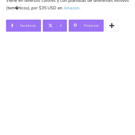
Viene en diversos colores y con plantillas de diferentes motivos
(tem�ticos), por $35 USD en
Amazon
.
Facebook
X
Pinterest