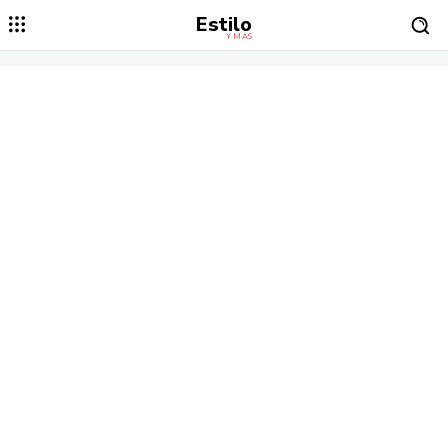
Estilo
Y MÁS