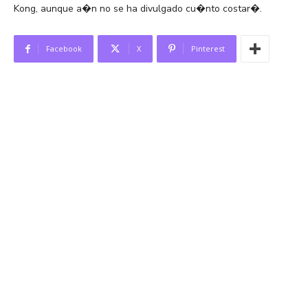
Kong, aunque a�n no se ha divulgado cu�nto costar�.
Facebook
X
Pinterest