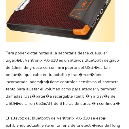
Para poder dictar notas a la secretaria desde cualquier
lugar:�El Veritronix VX-818 es un altavoz Bluetooth delgado
de 13mm de grueso con un mini puerto del USB;�es tan
peque�o que cabe en tu bolsillo y trae�micr�fono
incorporado, adem�s�tiene controles sensitivos al contacto,
tanto para ajustar el volumen como para atender y terminar
llamadas. Usa�bater�a recargable (tambi�n a trav�s de
USB)�de Li-ion 650mAH, de 8 horas de duraci�n continua.�
El altavoz del bluetooth de Veritronix VX-818 se est�
exhibiendo actualmente en la feria de la electr�nica de Hong