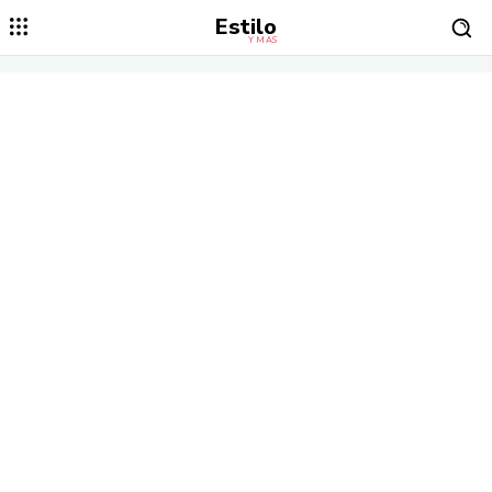
Estilo
Y MÁS