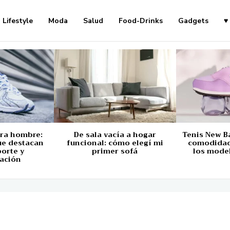
Lifestyle
Moda
Salud
Food-Drinks
Gadgets
♥
ara hombre:
De sala vacía a hogar
Tenis New B
ue destacan
funcional: cómo elegí mi
comodidad,
porte y
primer sofá
los mode
ación