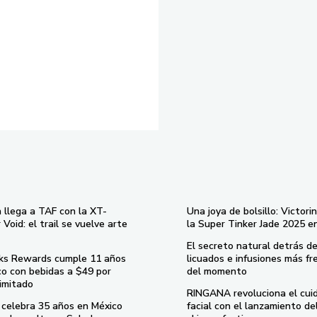
 llega a TAF con la XT-
Una joya de bolsillo: Victori
Void: el trail se vuelve arte
la Super Tinker Jade 2025 e
El secreto natural detrás de
ks Rewards cumple 11 años
licuados e infusiones más fr
co con bebidas a $49 por
del momento
imitado
RINGANA revoluciona el cui
celebra 35 años en México
facial con el lanzamiento d