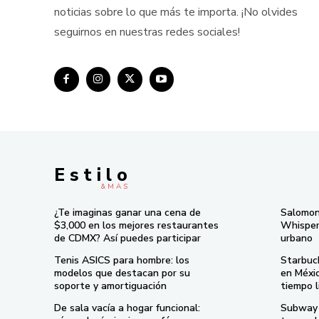
noticias sobre lo que más te importa. ¡No olvides
seguirnos en nuestras redes sociales!
E s t i l o
& M À S
¿Te imaginas ganar una cena de
Salomon
$3,000 en los mejores restaurantes
Whisper 
de CDMX? Así puedes participar
urbano
Tenis ASICS para hombre: los
Starbuc
modelos que destacan por su
en Méxi
soporte y amortiguación
tiempo l
De sala vacía a hogar funcional:
Subway 