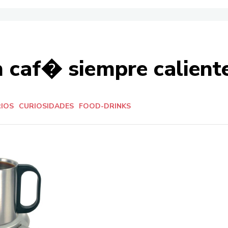
n caf� siempre calient
IOS
CURIOSIDADES
FOOD-DRINKS