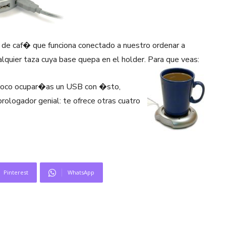
de caf� que funciona conectado a nuestro ordenar a
alquier taza cuya base quepa en el holder. Para que veas:
i loco ocupar�as un USB con �sto,
logador genial: te ofrece otras cuatro
Pinterest
WhatsApp