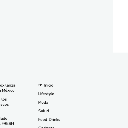
nox lanza
☞
Inicio
n México
Lifestyle
 los
Moda
escos
Salud
dado
Food-Drinks
el FRESH