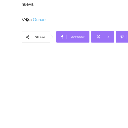
nueva.
V�a
Ounae
Facebook
X
Share