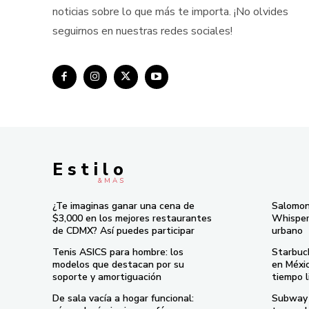
noticias sobre lo que más te importa. ¡No olvides
seguirnos en nuestras redes sociales!
E s t i l o
& M À S
¿Te imaginas ganar una cena de
Salomon
$3,000 en los mejores restaurantes
Whisper 
de CDMX? Así puedes participar
urbano
Tenis ASICS para hombre: los
Starbuc
modelos que destacan por su
en Méxi
soporte y amortiguación
tiempo l
De sala vacía a hogar funcional:
Subway 