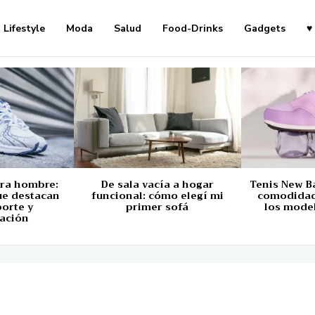
Lifestyle
Moda
Salud
Food-Drinks
Gadgets
♥
ara hombre:
De sala vacía a hogar
Tenis New B
ue destacan
funcional: cómo elegí mi
comodidad,
porte y
primer sofá
los mode
ación