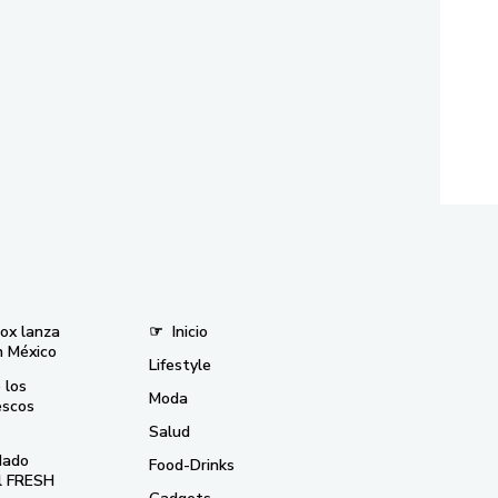
nox lanza
☞
Inicio
n México
Lifestyle
 los
Moda
escos
Salud
dado
Food-Drinks
el FRESH