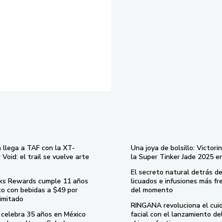
 llega a TAF con la XT-
Una joya de bolsillo: Victori
Void: el trail se vuelve arte
la Super Tinker Jade 2025 e
El secreto natural detrás de
ks Rewards cumple 11 años
licuados e infusiones más fr
co con bebidas a $49 por
del momento
imitado
RINGANA revoluciona el cui
celebra 35 años en México
facial con el lanzamiento d