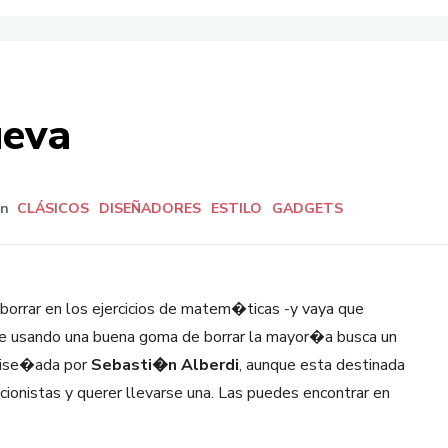
ueva
In
CLÁSICOS
DISEÑADORES
ESTILO
GADGETS
orrar en los ejercicios de matem�ticas -y vaya que
gue usando una buena goma de borrar la mayor�a busca un
dise�ada por
Sebasti�n Alberdi
, aunque esta destinada
cionistas y querer llevarse una. Las puedes encontrar en