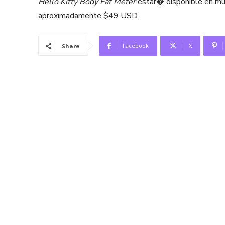
Hello Kitty Body Fat Meter
estar� disponible en mu
aproximadamente $49 USD.
Facebook
X
Share