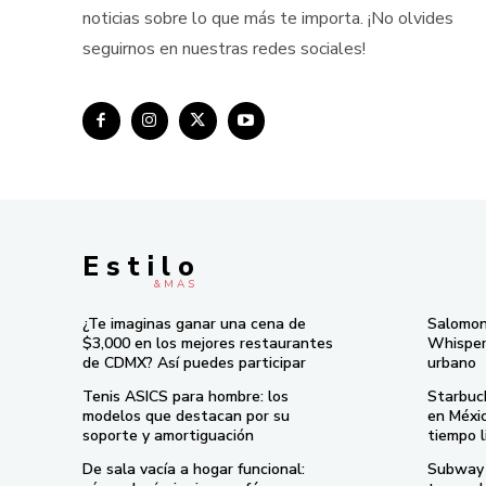
noticias sobre lo que más te importa. ¡No olvides
seguirnos en nuestras redes sociales!
E s t i l o
& M À S
¿Te imaginas ganar una cena de
Salomon
$3,000 en los mejores restaurantes
Whisper 
de CDMX? Así puedes participar
urbano
Tenis ASICS para hombre: los
Starbuc
modelos que destacan por su
en Méxi
soporte y amortiguación
tiempo l
De sala vacía a hogar funcional:
Subway 