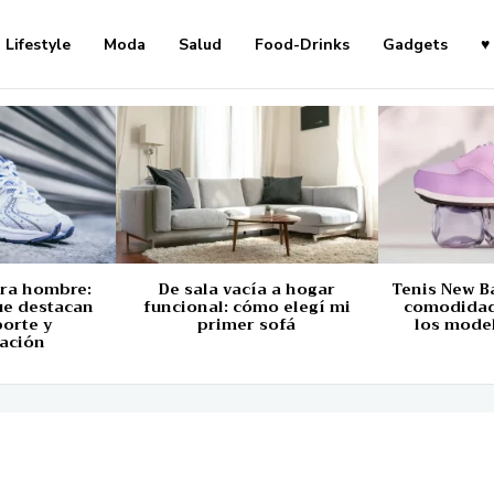
Lifestyle
Moda
Salud
Food-Drinks
Gadgets
♥
ara hombre:
De sala vacía a hogar
Tenis New B
ue destacan
funcional: cómo elegí mi
comodidad,
porte y
primer sofá
los mode
ación