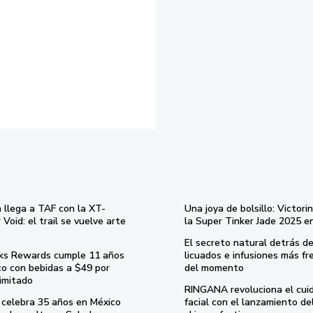
 llega a TAF con la XT-
Una joya de bolsillo: Victori
Void: el trail se vuelve arte
la Super Tinker Jade 2025 e
El secreto natural detrás de
ks Rewards cumple 11 años
licuados e infusiones más fr
co con bebidas a $49 por
del momento
imitado
RINGANA revoluciona el cui
celebra 35 años en México
facial con el lanzamiento d