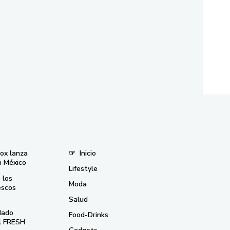
nox lanza
☞
Inicio
n México
Lifestyle
 los
Moda
escos
Salud
dado
Food-Drinks
el FRESH