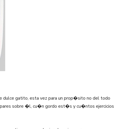
e dulce gatito, esta vez para un prop�sito no del todo
 pares sobre �l, cu�n gordo est�s y cu�ntos ejercicios