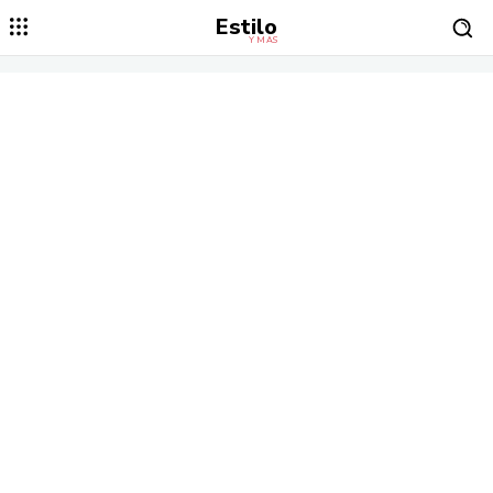
Estilo
Y MÁS