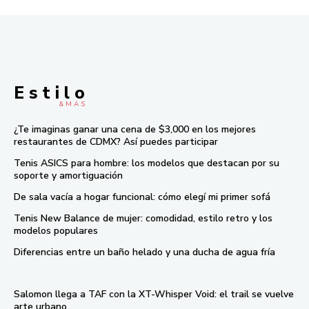
E s t i l o
& M À S
¿Te imaginas ganar una cena de $3,000 en los mejores
restaurantes de CDMX? Así puedes participar
Tenis ASICS para hombre: los modelos que destacan por su
soporte y amortiguación
De sala vacía a hogar funcional: cómo elegí mi primer sofá
Tenis New Balance de mujer: comodidad, estilo retro y los
modelos populares
Diferencias entre un baño helado y una ducha de agua fría
Salomon llega a TAF con la XT-Whisper Void: el trail se vuelve
arte urbano