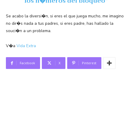
los n�meros del bloqueo”
Se acabo la diversi�n, si eres el que juega mucho, me imagino
no dir�s nada a tus padres, si eres padre, has hallado la
souci�n a un problema.
V�a
Vida Extra
Facebook
X
Pinterest