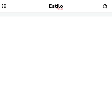
Estilo
Y MÁS