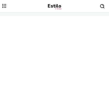
Estilo
Y MÁS