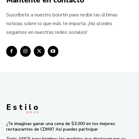
Mántente en contacto
Suscríbete a nuestro boletín para recibir las últimas
noticias sobre lo que más te importa. ¡No olvides
seguirnos en nuestras redes sociales!
E s t i l o
& M À S
¿Te imaginas ganar una cena de $3,000 en los mejores
restaurantes de CDMX? Así puedes participar
Tenis ASICS para hombre: los modelos que destacan por su