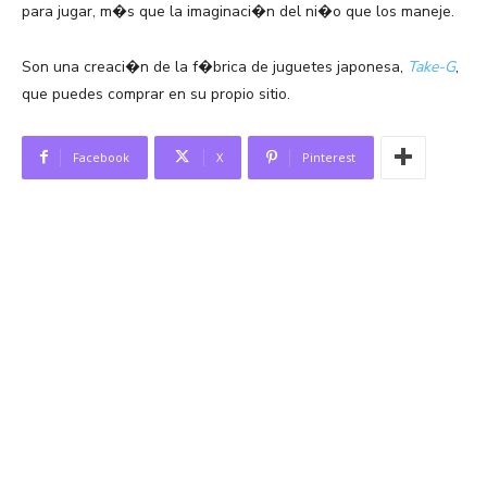
para jugar, m�s que la imaginaci�n del ni�o que los maneje.
Son una creaci�n de la f�brica de juguetes japonesa,
Take-G
,
que puedes comprar en su propio sitio.
Facebook
X
Pinterest