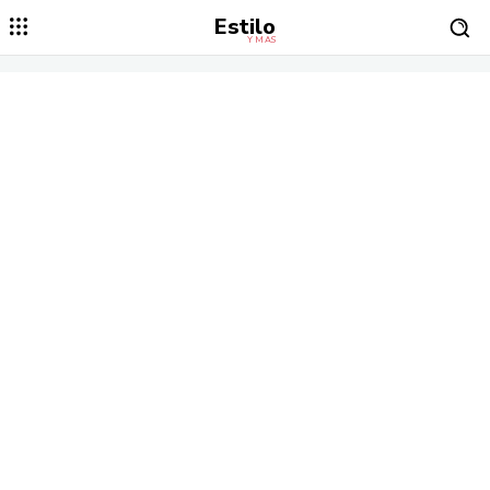
Estilo
Y MÁS