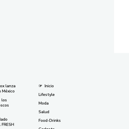
nox lanza
☞
Inicio
n México
Lifestyle
 los
Moda
escos
Salud
dado
Food-Drinks
el FRESH