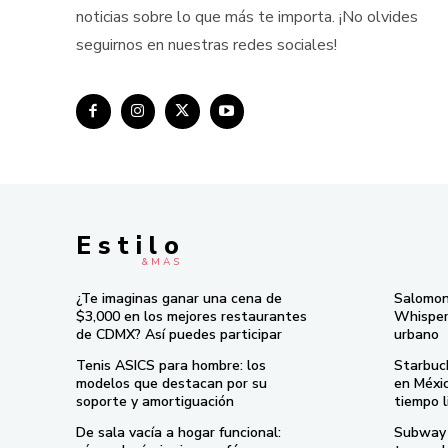
noticias sobre lo que más te importa. ¡No olvides
seguirnos en nuestras redes sociales!
E s t i l o
& M À S
¿Te imaginas ganar una cena de
Salomon
$3,000 en los mejores restaurantes
Whisper 
de CDMX? Así puedes participar
urbano
Tenis ASICS para hombre: los
Starbuc
modelos que destacan por su
en Méxi
soporte y amortiguación
tiempo l
De sala vacía a hogar funcional:
Subway 