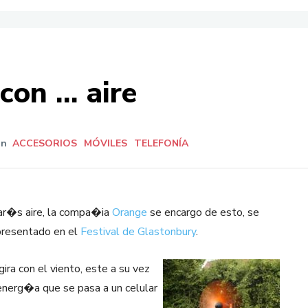
 con … aire
In
ACCESORIOS
MÓVILES
TELEFONÍA
tar�s aire, la compa�ia
Orange
se encargo de esto, se
 presentado en el
Festival de Glastonbury
.
ra con el viento, este a su vez
nerg�a que se pasa a un celular