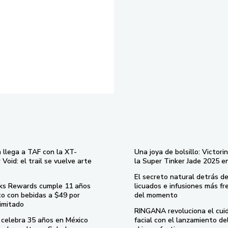
 llega a TAF con la XT-
Una joya de bolsillo: Victori
Void: el trail se vuelve arte
la Super Tinker Jade 2025 e
El secreto natural detrás de
ks Rewards cumple 11 años
licuados e infusiones más fr
co con bebidas a $49 por
del momento
imitado
RINGANA revoluciona el cui
celebra 35 años en México
facial con el lanzamiento d