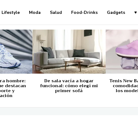
Lifestyle
Moda
Salud
Food-Drinks
Gadgets
♥
ara hombre:
De sala vacía a hogar
Tenis New B
ue destacan
funcional: cómo elegí mi
comodidad,
porte y
primer sofá
los mode
ación