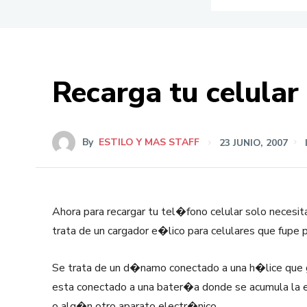
Recarga tu celular
By
ESTILO Y MAS STAFF
23 JUNIO, 2007
Ahora para recargar tu tel�fono celular solo necesi
trata de un cargador e�lico para celulares que fupe
Se trata de un d�namo conectado a una h�lice que gi
esta conectado a una bater�a donde se acumula la e
o alg�n otro aparato electr�nico.