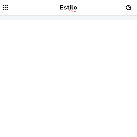
Estilo
Y MÁS