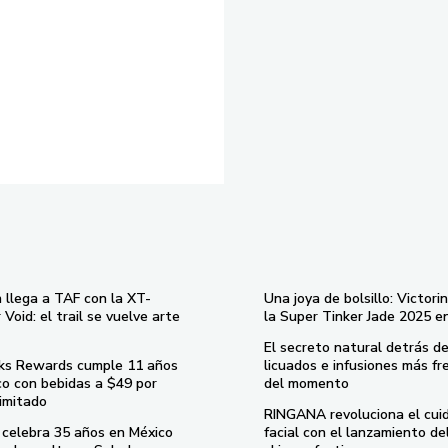
 llega a TAF con la XT-
Una joya de bolsillo: Victori
Void: el trail se vuelve arte
la Super Tinker Jade 2025 e
El secreto natural detrás de
ks Rewards cumple 11 años
licuados e infusiones más fr
co con bebidas a $49 por
del momento
imitado
RINGANA revoluciona el cui
celebra 35 años en México
facial con el lanzamiento d