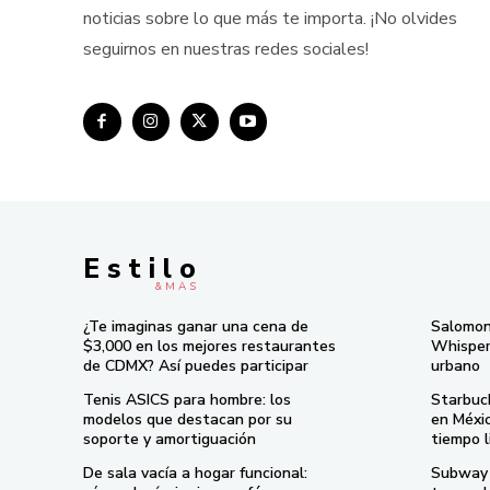
noticias sobre lo que más te importa. ¡No olvides
seguirnos en nuestras redes sociales!
E s t i l o
& M À S
¿Te imaginas ganar una cena de
Salomon
$3,000 en los mejores restaurantes
Whisper 
de CDMX? Así puedes participar
urbano
Tenis ASICS para hombre: los
Starbuc
modelos que destacan por su
en Méxi
soporte y amortiguación
tiempo l
De sala vacía a hogar funcional:
Subway 