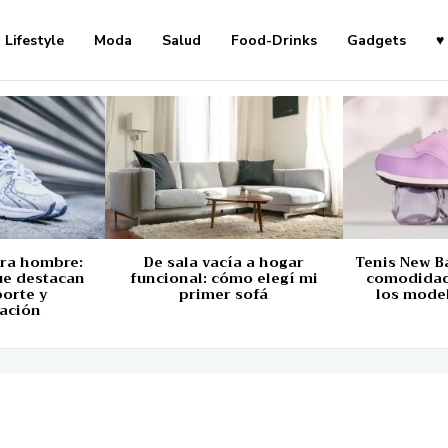
Lifestyle
Moda
Salud
Food-Drinks
Gadgets
♥
ara hombre:
De sala vacía a hogar
Tenis New B
ue destacan
funcional: cómo elegí mi
comodidad,
porte y
primer sofá
los mode
ación