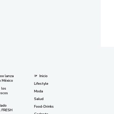
nox lanza
☞
Inicio
n México
Lifestyle
 los
Moda
escos
Salud
dado
Food-Drinks
el FRESH