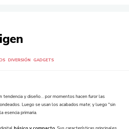
igen
OS
DIVERSIÓN
GADGETS
n tendencia y diseño… por momentos hacen furor las
ondeados. Luego se usan los acabados mate; y luego "sin
la esencia primaria.
digital
básico y compacto
. Sus características principales