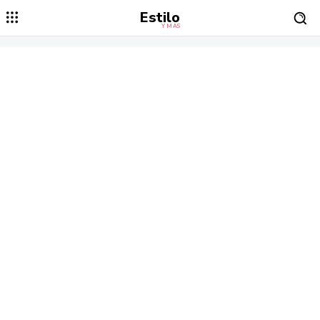
Estilo
Y MÁS