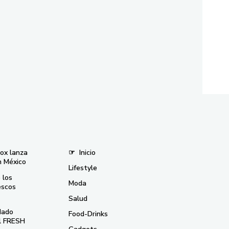
nox lanza
☞
Inicio
n México
Lifestyle
 los
Moda
escos
Salud
dado
Food-Drinks
el FRESH