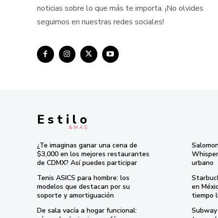
noticias sobre lo que más te importa. ¡No olvides
seguirnos en nuestras redes sociales!
E s t i l o
& M À S
¿Te imaginas ganar una cena de
Salomon
$3,000 en los mejores restaurantes
Whisper 
de CDMX? Así puedes participar
urbano
Tenis ASICS para hombre: los
Starbuc
modelos que destacan por su
en Méxi
soporte y amortiguación
tiempo l
De sala vacía a hogar funcional:
Subway 