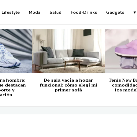
Lifestyle
Moda
Salud
Food-Drinks
Gadgets
♥
ara hombre:
De sala vacía a hogar
Tenis New B
ue destacan
funcional: cómo elegí mi
comodidad,
porte y
primer sofá
los mode
ación