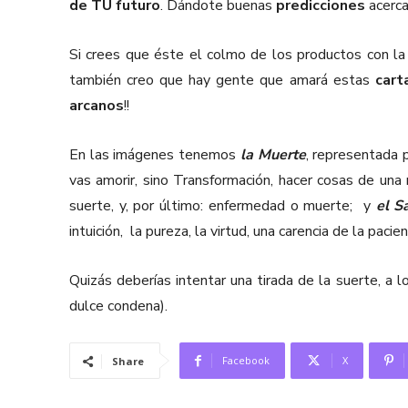
de TU futuro
. Dándote buenas
predicciones
acerca
Si crees que éste el colmo de los productos con la
también creo que hay gente que amará estas
cart
arcanos
!!
En las imágenes tenemos
la Muerte
, representada p
vas amorir, sino Transformación, hacer cosas de una
suerte, y, por último: enfermedad o muerte; y
el S
intuición, la pureza, la virtud, una carencia de la pacien
Quizás deberías intentar una tirada de la suerte, a l
dulce condena).
Facebook
X
Share