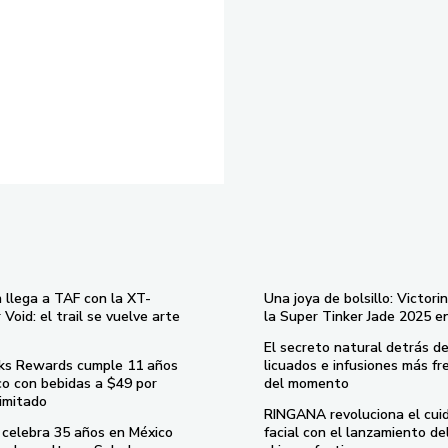
 llega a TAF con la XT-
Una joya de bolsillo: Victori
Void: el trail se vuelve arte
la Super Tinker Jade 2025 e
El secreto natural detrás de
ks Rewards cumple 11 años
licuados e infusiones más fr
co con bebidas a $49 por
del momento
imitado
RINGANA revoluciona el cui
celebra 35 años en México
facial con el lanzamiento d