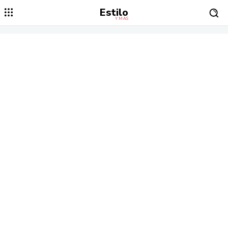
Estilo
Y MÁS