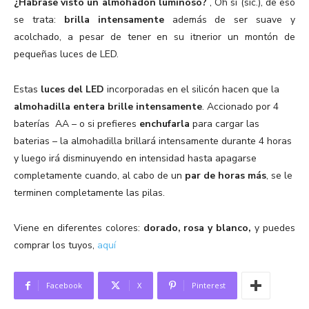
¿Habrase visto un almohadón luminoso?
, Oh sí (sic.), de eso
se trata:
brilla intensamente
además de ser suave y
acolchado, a pesar de tener en su itnerior un montón de
pequeñas luces de LED.
Estas
luces del LED
incorporadas en el silicón hacen que la
almohadilla entera brille intensamente
. Accionado por 4
baterías AA – o si prefieres
enchufarla
para cargar las
baterias – la almohadilla brillará intensamente durante 4 horas
y luego irá disminuyendo en intensidad hasta apagarse
completamente cuando, al cabo de un
par de horas más
, se le
terminen completamente las pilas.
Viene en diferentes colores:
dorado, rosa y blanco,
y puedes
comprar los tuyos,
aquí
Facebook
X
Pinterest