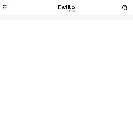
Estilo
Y MÁS