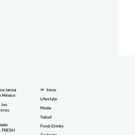
nox lanza
☞
Inicio
n México
Lifestyle
 los
Moda
escos
Salud
dado
Food-Drinks
el FRESH