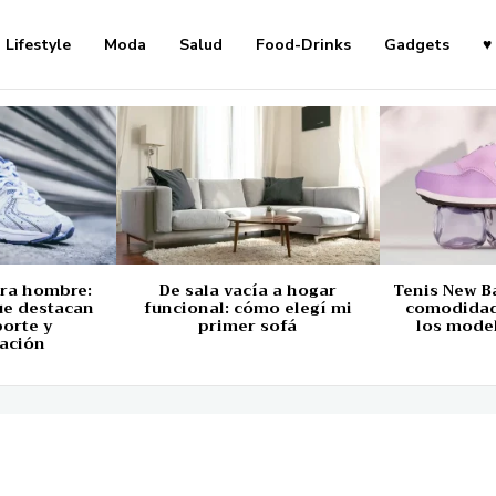
Lifestyle
Moda
Salud
Food-Drinks
Gadgets
♥
ara hombre:
De sala vacía a hogar
Tenis New B
ue destacan
funcional: cómo elegí mi
comodidad,
porte y
primer sofá
los mode
ación