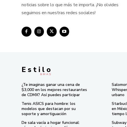
noticias sobre lo que más te importa. ¡No olvides
seguirnos en nuestras redes sociales!
E s t i l o
& M À S
¿Te imaginas ganar una cena de
Salomon
$3,000 en los mejores restaurantes
Whisper 
de CDMX? Así puedes participar
urbano
Tenis ASICS para hombre: los
Starbuc
modelos que destacan por su
en Méxi
soporte y amortiguación
tiempo l
De sala vacía a hogar funcional:
Subway 