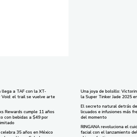
 llega a TAF con la XT-
Una joya de bolsillo: Victori
Void: el trail se vuelve arte
la Super Tinker Jade 2025 e
El secreto natural detrás de
ks Rewards cumple 11 años
licuados e infusiones más fr
co con bebidas a $49 por
del momento
imitado
RINGANA revoluciona el cui
celebra 35 años en México
facial con el lanzamiento d