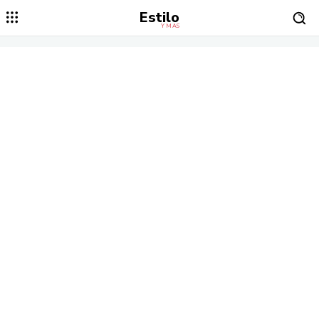
Estilo
Y MÁS