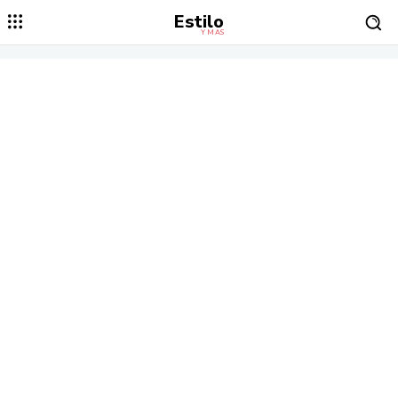
Estilo
Y MÁS