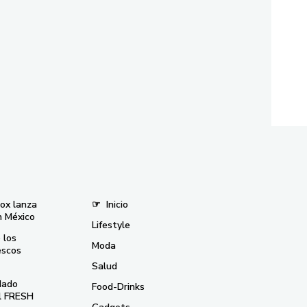
nox lanza
☞
Inicio
n México
Lifestyle
 los
Moda
escos
Salud
dado
Food-Drinks
el FRESH