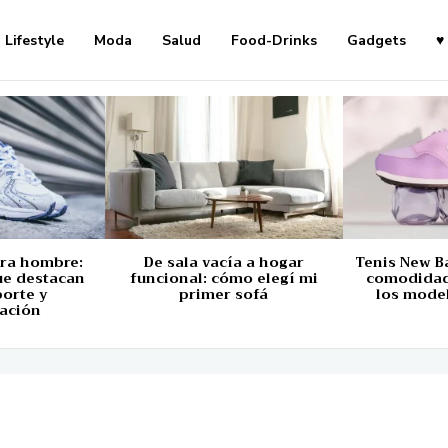
Lifestyle
Moda
Salud
Food-Drinks
Gadgets
♥
ara hombre:
De sala vacía a hogar
Tenis New B
ue destacan
funcional: cómo elegí mi
comodidad,
porte y
primer sofá
los mode
ación