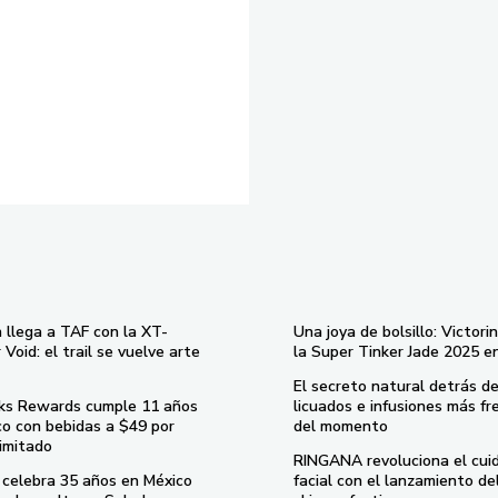
 llega a TAF con la XT-
Una joya de bolsillo: Victori
Void: el trail se vuelve arte
la Super Tinker Jade 2025 e
El secreto natural detrás de
ks Rewards cumple 11 años
licuados e infusiones más fr
co con bebidas a $49 por
del momento
imitado
RINGANA revoluciona el cui
celebra 35 años en México
facial con el lanzamiento d