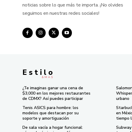
noticias sobre lo que más te importa. ¡No olvides
seguirnos en nuestras redes sociales!
E s t i l o
& M À S
¿Te imaginas ganar una cena de
Salomon
$3,000 en los mejores restaurantes
Whisper 
de CDMX? Así puedes participar
urbano
Tenis ASICS para hombre: los
Starbuc
modelos que destacan por su
en Méxi
soporte y amortiguación
tiempo l
De sala vacía a hogar funcional:
Subway 