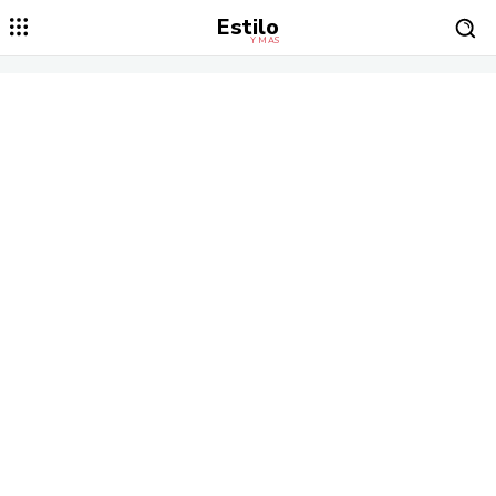
Estilo
Y MÁS