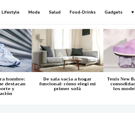
Lifestyle
Moda
Salud
Food-Drinks
Gadgets
♥
ara hombre:
De sala vacía a hogar
Tenis New B
ue destacan
funcional: cómo elegí mi
comodidad,
porte y
primer sofá
los mode
ación