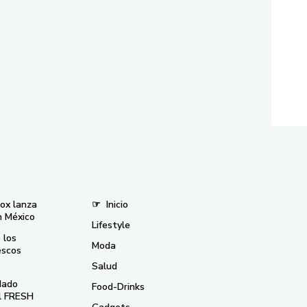
nox lanza
☞
Inicio
n México
Lifestyle
 los
Moda
escos
Salud
dado
Food-Drinks
el FRESH