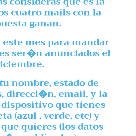
as
consideras que es la
os cuatro mails con la
puesta ganan.
de este mes para mandar
res ser�n anunciados el
diciembre.
 tu nombre, estado de
 direcci�n, email, y la
dispositivo que tienes
a (azul , verde, etc) y
que quieres (los datos