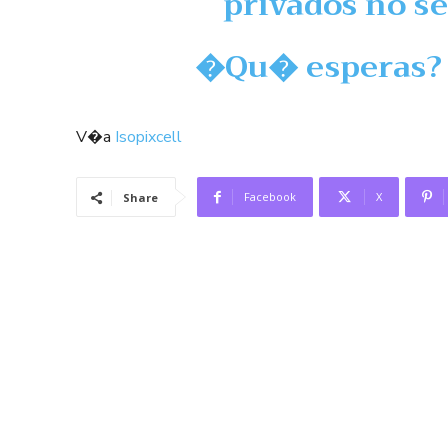
privados no s
�Qu� esperas? 
V�a
Isopixcell
Facebook
X
Share