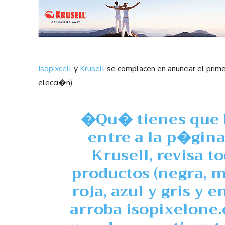
Isopixcell
y
Krusell
se complacen en anunciar el prime
elecci�n).
�Qu� tienes que 
entre a la p�gina
Krusell
, revisa t
productos (
negra
,
m
roja
,
azul
y
gris
y e
arroba isopixelone