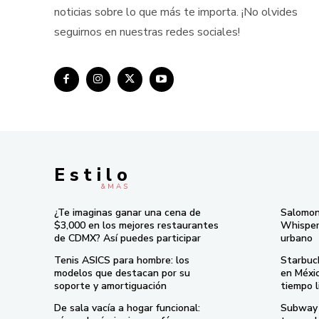
noticias sobre lo que más te importa. ¡No olvides
seguirnos en nuestras redes sociales!
E s t i l o
& M À S
¿Te imaginas ganar una cena de
Salomon
$3,000 en los mejores restaurantes
Whisper 
de CDMX? Así puedes participar
urbano
Tenis ASICS para hombre: los
Starbuc
modelos que destacan por su
en Méxi
soporte y amortiguación
tiempo l
De sala vacía a hogar funcional:
Subway 