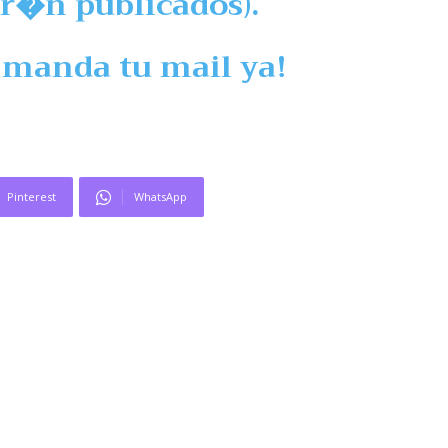
er�n publicados).
manda tu mail ya!
Pinterest
WhatsApp