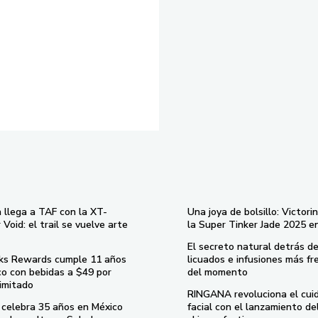
 llega a TAF con la XT-
Una joya de bolsillo: Victori
Void: el trail se vuelve arte
la Super Tinker Jade 2025 e
El secreto natural detrás de
ks Rewards cumple 11 años
licuados e infusiones más fr
co con bebidas a $49 por
del momento
imitado
RINGANA revoluciona el cui
celebra 35 años en México
facial con el lanzamiento d