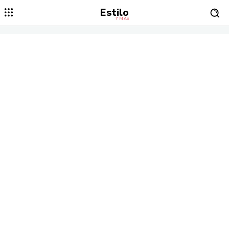
Estilo
Y MÁS