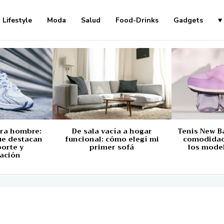
Lifestyle
Moda
Salud
Food-Drinks
Gadgets
♥
ara hombre:
De sala vacía a hogar
Tenis New B
ue destacan
funcional: cómo elegí mi
comodidad,
porte y
primer sofá
los mode
ación