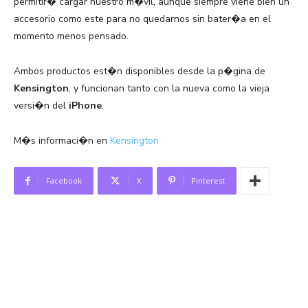
permitir� cargar nuestro m�vil, aunque siempre viene bien un
accesorio como este para no quedarnos sin bater�a en el
momento menos pensado.
Ambos productos est�n disponibles desde la p�gina de
Kensington
, y funcionan tanto con la nueva como la vieja
versi�n del
iPhone
.
M�s informaci�n en
Kensington
Facebook
X
Pinterest