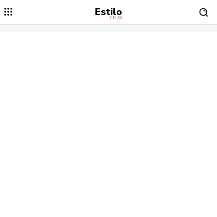
Estilo
Y MÁS