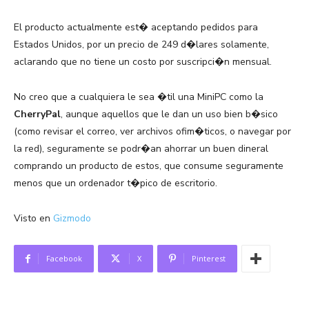
El producto actualmente est� aceptando pedidos para
Estados Unidos, por un precio de 249 d�lares solamente,
aclarando que no tiene un costo por suscripci�n mensual.
No creo que a cualquiera le sea �til una MiniPC como la
CherryPal
, aunque aquellos que le dan un uso bien b�sico
(como revisar el correo, ver archivos ofim�ticos, o navegar por
la red), seguramente se podr�an ahorrar un buen dineral
comprando un producto de estos, que consume seguramente
menos que un ordenador t�pico de escritorio.
Visto en
Gizmodo
Facebook
X
Pinterest