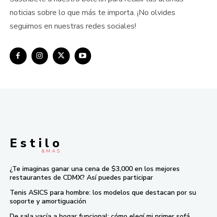
noticias sobre lo que más te importa. ¡No olvides
seguirnos en nuestras redes sociales!
E s t i l o
& M À S
¿Te imaginas ganar una cena de $3,000 en los mejores
restaurantes de CDMX? Así puedes participar
Tenis ASICS para hombre: los modelos que destacan por su
soporte y amortiguación
De sala vacía a hogar funcional: cómo elegí mi primer sofá