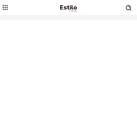
Estilo
Y MÁS