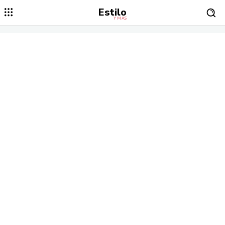
Estilo
Y MÁS