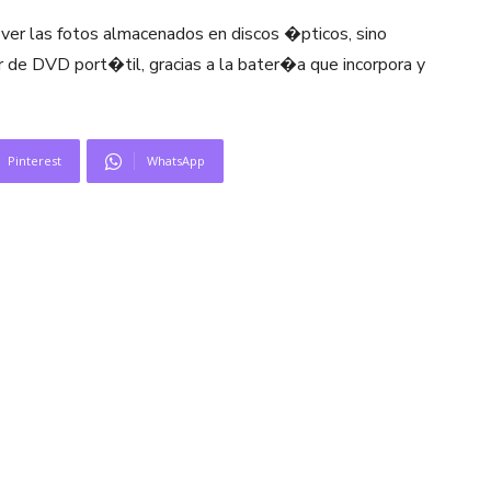
ver las fotos almacenados en discos �pticos, sino
r de DVD port�til, gracias a la bater�a que incorpora y
Pinterest
WhatsApp