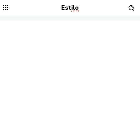
Estilo
Y MÁS