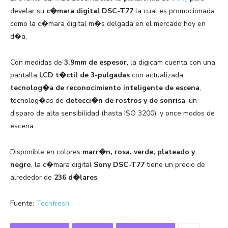
develar su
c�mara digital DSC-T77
la cual es promocionada
como la c�mara digital m�s delgada en el mercado hoy en
d�a.
Con medidas de
3.9mm de espesor
, la digicam cuenta con una
pantalla
LCD t�ctil de 3-pulgadas
con actualizada
tecnolog�a de reconocimiento inteligente de escena
,
tecnolog�as de
detecci�n de rostros y de sonrisa
, un
disparo de alta sensibilidad (hasta ISO 3200), y once modos de
escena.
Disponible en colores
marr�n, rosa, verde, plateado y
negro
, la c�mara digital
Sony DSC-T77
tiene un precio de
alrededor de
236 d�lares
.
Fuente:
Techfresh