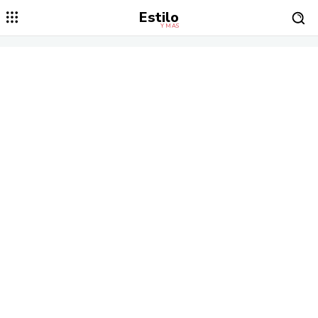
Estilo
Y MÁS