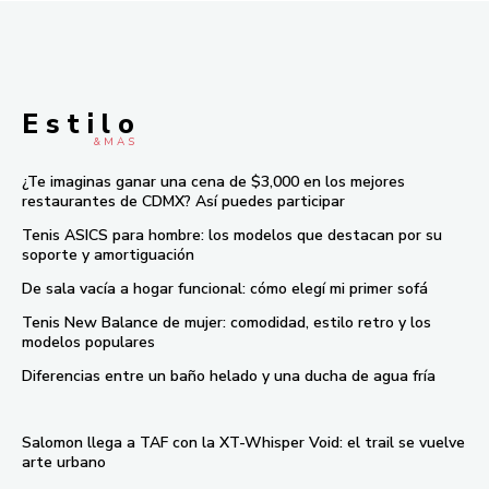
E s t i l o
& M À S
¿Te imaginas ganar una cena de $3,000 en los mejores
restaurantes de CDMX? Así puedes participar
Tenis ASICS para hombre: los modelos que destacan por su
soporte y amortiguación
De sala vacía a hogar funcional: cómo elegí mi primer sofá
Tenis New Balance de mujer: comodidad, estilo retro y los
modelos populares
Diferencias entre un baño helado y una ducha de agua fría
Salomon llega a TAF con la XT-Whisper Void: el trail se vuelve
arte urbano