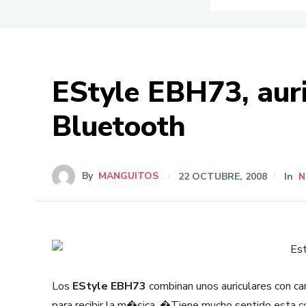
EStyle EBH73, auri
Bluetooth
By
MANGUITOS
22 OCTUBRE, 2008
In
N
Los
EStyle EBH73
combinan unos auriculares con ca
para recibir la m�sica. �Tiene mucho sentido esta 