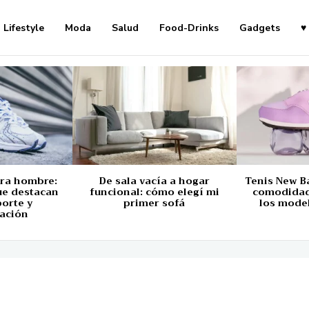
Lifestyle
Moda
Salud
Food-Drinks
Gadgets
♥
ara hombre:
De sala vacía a hogar
Tenis New B
ue destacan
funcional: cómo elegí mi
comodidad,
porte y
primer sofá
los mode
ación