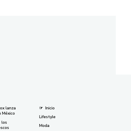
nox lanza
☞
Inicio
n México
Lifestyle
 los
Moda
escos