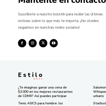
Mántente en contacto
Suscríbete a nuestro boletín para recibir las últimas
noticias sobre lo que más te importa. ¡No olvides
seguirnos en nuestras redes sociales!
E s t i l o
& M À S
¿Te imaginas ganar una cena de
Salomon
$3,000 en los mejores restaurantes
Whisper 
de CDMX? Así puedes participar
urbano
Tenis ASICS para hombre: los
Starbuc