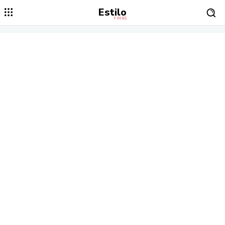
Estilo
Y MÁS