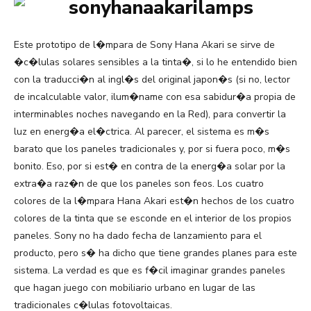
Este prototipo de l�mpara de Sony Hana Akari se sirve de
�c�lulas solares sensibles a la tinta�, si lo he entendido bien
con la traducci�n al ingl�s del original japon�s (si no, lector
de incalculable valor, ilum�name con esa sabidur�a propia de
interminables noches navegando en la Red), para convertir la
luz en energ�a el�ctrica. Al parecer, el sistema es m�s
barato que los paneles tradicionales y, por si fuera poco, m�s
bonito. Eso, por si est� en contra de la energ�a solar por la
extra�a raz�n de que los paneles son feos. Los cuatro
colores de la l�mpara Hana Akari est�n hechos de los cuatro
colores de la tinta que se esconde en el interior de los propios
paneles. Sony no ha dado fecha de lanzamiento para el
producto, pero s� ha dicho que tiene grandes planes para este
sistema. La verdad es que es f�cil imaginar grandes paneles
que hagan juego con mobiliario urbano en lugar de las
tradicionales c�lulas fotovoltaicas.