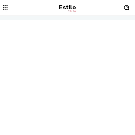
Estilo
Y MÁS