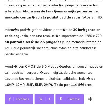
cosas porque la gente pierde inter�s y deja de comprar los
artefactos.
Ahora una de las c�maras m�s potentes del
mercado contar� con la posibilidad de sacar fotos en HD.
Adem�s podr� grabar videos por m�s de
30 im�genes en
cada segundo
, con una resoluci�n importante de 1280 x 720
.
Su pantalla ser� de 2,5 pulgadas
y una memoria interna de
6MB, que permitir� sacar muchas fotos en alta calidad sin
perder espacio.
Vendr� con
CMOS de 5.0 Megap�xeles
, un sensor nuevo en
la industria. Incorporar� zoom digital de ocho aumentos,
llevando las resoluciones a distintas calidades:
habr� de
16MP, 12MP, 8MP, 5MP, 2MP). Todo por 114 d�lares.
Facebook
X
Pinterest