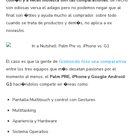
com�n y a veces molesta son las comparaciones
, de hecho
son odiosas versa el adagio pero no podemos negar que al
final son �tiles y ayuda mucho al comprador, sobre todo
cuando se trata de productos y dem�s, no aplica a ex
novias/os.
El caso es que la gente de
Gizmondo hizo una comparativa
entre los tres equipos que m�s desatan pasiones por el
momento al menos, el
Palm PRE, iPhone y Google Android
G1
haci�ndolos competir en �reas como:
Pantalla Multitouch y control con Gestures
Multitasking
Apariencia y Hardware
Sistema Operativo