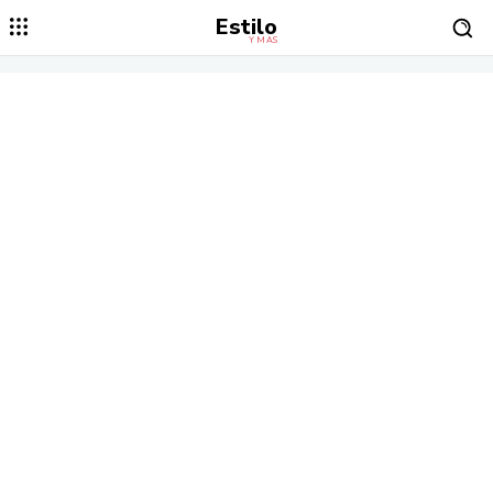
Estilo
Y MÁS