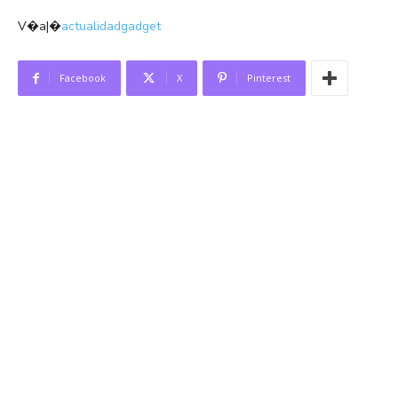
V�a|�
actualidadgadget
Facebook
X
Pinterest