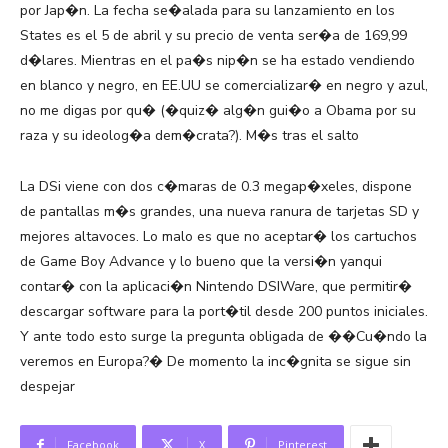
por Jap�n. La fecha se�alada para su lanzamiento en los
States es el 5 de abril y su precio de venta ser�a de 169,99
d�lares. Mientras en el pa�s nip�n se ha estado vendiendo
en blanco y negro, en EE.UU se comercializar� en negro y azul,
no me digas por qu� (�quiz� alg�n gui�o a Obama por su
raza y su ideolog�a dem�crata?). M�s tras el salto
La DSi viene con dos c�maras de 0.3 megap�xeles, dispone
de pantallas m�s grandes, una nueva ranura de tarjetas SD y
mejores altavoces. Lo malo es que no aceptar� los cartuchos
de Game Boy Advance y lo bueno que la versi�n yanqui
contar� con la aplicaci�n Nintendo DSIWare, que permitir�
descargar software para la port�til desde 200 puntos iniciales.
Y ante todo esto surge la pregunta obligada de ��Cu�ndo la
veremos en Europa?� De momento la inc�gnita se sigue sin
despejar
Facebook
X
Pinterest