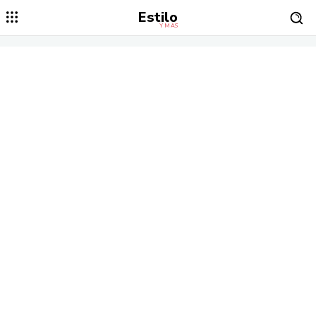
Estilo
Y MÁS