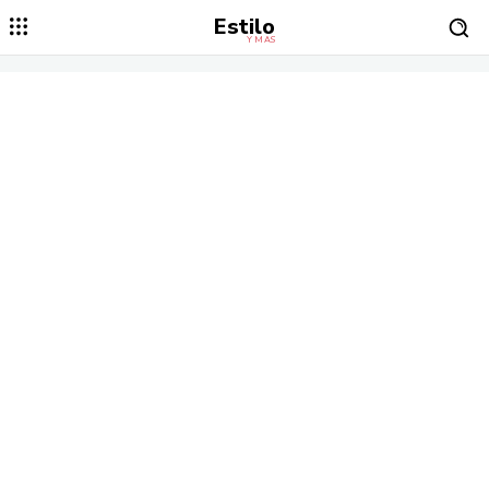
Estilo
Y MÁS