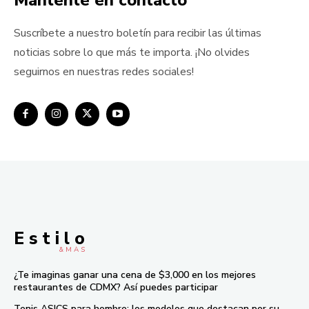
Mántente en contacto
Suscríbete a nuestro boletín para recibir las últimas
noticias sobre lo que más te importa. ¡No olvides
seguirnos en nuestras redes sociales!
E s t i l o
& M À S
¿Te imaginas ganar una cena de $3,000 en los mejores
restaurantes de CDMX? Así puedes participar
Tenis ASICS para hombre: los modelos que destacan por su