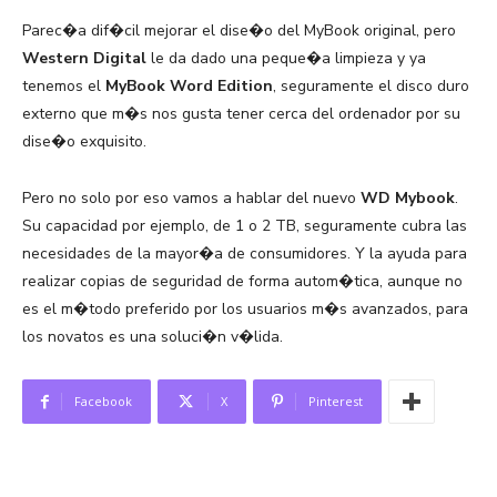
Parec�a dif�cil mejorar el dise�o del MyBook original, pero
Western Digital
le da dado una peque�a limpieza y ya
tenemos el
MyBook Word Edition
, seguramente el disco duro
externo que m�s nos gusta tener cerca del ordenador por su
dise�o exquisito.
Pero no solo por eso vamos a hablar del nuevo
WD Mybook
.
Su capacidad por ejemplo, de 1 o 2 TB, seguramente cubra las
necesidades de la mayor�a de consumidores. Y la ayuda para
realizar copias de seguridad de forma autom�tica, aunque no
es el m�todo preferido por los usuarios m�s avanzados, para
los novatos es una soluci�n v�lida.
Facebook
X
Pinterest