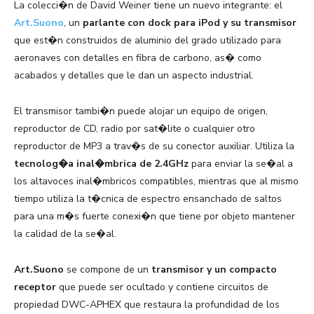
La colecci�n de David Weiner tiene un nuevo integrante: el
Art.Suono
, un
parlante con dock para iPod y su transmisor
que est�n construidos de aluminio del grado utilizado para
aeronaves con detalles en fibra de carbono, as� como
acabados y detalles que le dan un aspecto industrial.
El transmisor tambi�n puede alojar un equipo de origen,
reproductor de CD, radio por sat�lite o cualquier otro
reproductor de MP3 a trav�s de su conector auxiliar. Utiliza la
tecnolog�a inal�mbrica de 2.4GHz
para enviar la se�al a
los altavoces inal�mbricos compatibles, mientras que al mismo
tiempo utiliza la t�cnica de espectro ensanchado de saltos
para una m�s fuerte conexi�n que tiene por objeto mantener
la calidad de la se�al.
Art.Suono
se compone de un
transmisor y un compacto
receptor
que puede ser ocultado y contiene circuitos de
propiedad DWC-APHEX que restaura la profundidad de los