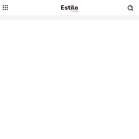
Estilo
Y MÁS