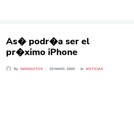
As� podr�a ser el
pr�ximo iPhone
By
MANGUITOS
20 MAYO, 2009
In
NOTICIAS