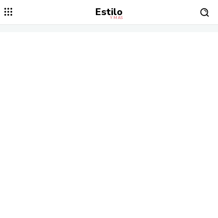
Estilo
Y MÁS