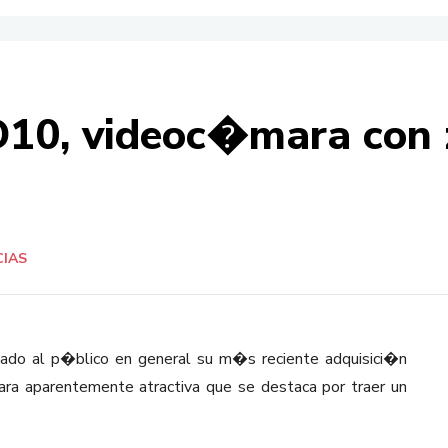
10, videoc�mara con 
CIAS
ado al p�blico en general su m�s reciente adquisici�n
ra aparentemente atractiva que se destaca por traer un