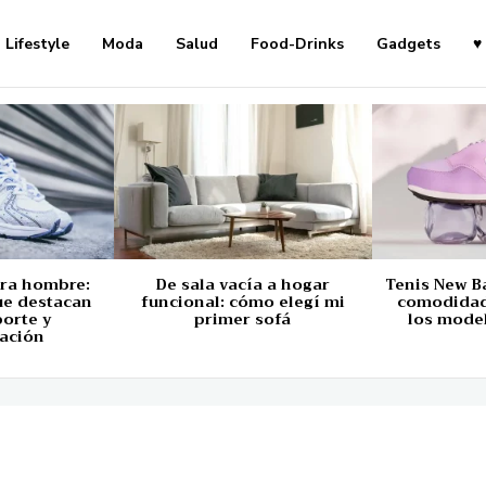
Lifestyle
Moda
Salud
Food-Drinks
Gadgets
♥
ara hombre:
De sala vacía a hogar
Tenis New B
ue destacan
funcional: cómo elegí mi
comodidad,
porte y
primer sofá
los mode
ación