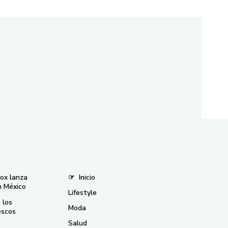
nox lanza
☞
Inicio
n México
Lifestyle
 los
Moda
escos
Salud