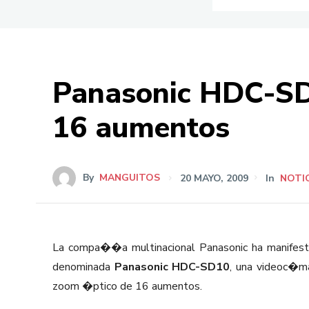
Panasonic HDC-SD
16 aumentos
By
MANGUITOS
20 MAYO, 2009
In
NOTI
La compa��a multinacional Panasonic ha manifest
denominada
Panasonic HDC-SD10
, una videoc�ma
zoom �ptico de 16 aumentos.