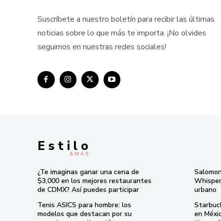
Suscríbete a nuestro boletín para recibir las últimas
noticias sobre lo que más te importa. ¡No olvides
seguirnos en nuestras redes sociales!
E s t i l o
& M À S
¿Te imaginas ganar una cena de
Salomon
$3,000 en los mejores restaurantes
Whisper 
de CDMX? Así puedes participar
urbano
Tenis ASICS para hombre: los
Starbuc
modelos que destacan por su
en Méxi