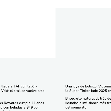
 llega a TAF con la XT-
Una joya de bolsillo: Victori
Void: el trail se vuelve arte
la Super Tinker Jade 2025 e
El secreto natural detrás de
ks Rewards cumple 11 años
licuados e infusiones más fr
co con bebidas a $49 por
del momento