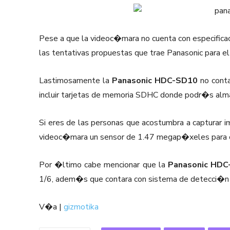
Pese a que la videoc�mara no cuenta con especifica
las tentativas propuestas que trae Panasonic para e
Lastimosamente la
Panasonic HDC-SD10
no conta
incluir tarjetas de memoria SDHC donde podr�s alm
Si eres de las personas que acostumbra a capturar 
videoc�mara un sensor de 1.47 megap�xeles para c
Por �ltimo cabe mencionar que la
Panasonic HDC
1/6, adem�s que contara con sistema de detecci�n d
V�a |
gizmotika