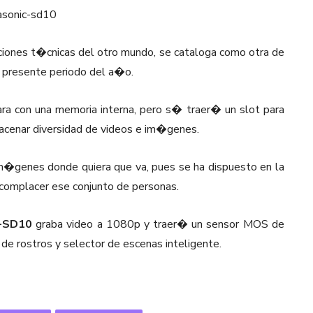
ciones t�cnicas del otro mundo, se cataloga como otra de
l presente periodo del a�o.
ra con una memoria interna, pero s� traer� un slot para
acenar diversidad de videos e im�genes.
im�genes donde quiera que va, pues se ha dispuesto en la
omplacer ese conjunto de personas.
-SD10
graba video a 1080p y traer� un sensor MOS de
e rostros y selector de escenas inteligente.