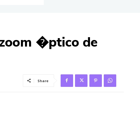
zoom �ptico de
Share