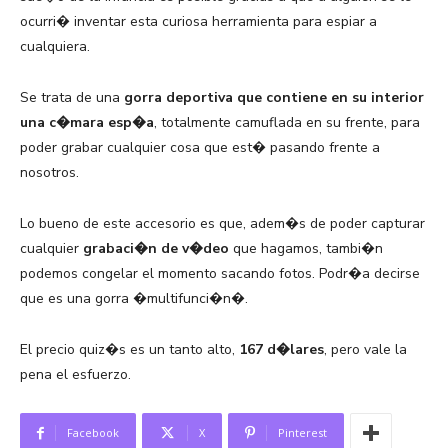
ocurri� inventar esta curiosa herramienta para espiar a
cualquiera.
Se trata de una
gorra deportiva que contiene en su interior
una c�mara esp�a
, totalmente camuflada en su frente, para
poder grabar cualquier cosa que est� pasando frente a
nosotros.
Lo bueno de este accesorio es que, adem�s de poder capturar
cualquier
grabaci�n de v�deo
que hagamos, tambi�n
podemos congelar el momento sacando fotos. Podr�a decirse
que es una gorra �multifunci�n�.
El precio quiz�s es un tanto alto,
167 d�lares
, pero vale la
pena el esfuerzo.
Facebook
X
Pinterest