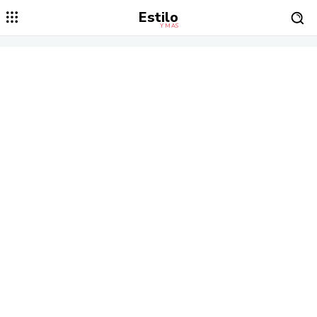
Estilo
Y MÁS