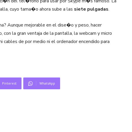
aci�n del tel�fono para usar por Skype m�s famoso. La
talla, cuyo tama�o ahora sube a las
siete pulgadas
.
na? Aunque mejorable en el dise�o y peso, hacer
con la gran ventaja de la pantalla, la webcam y micro
ni cables de por medio ni el ordenador encendido para
Pinterest
WhatsApp