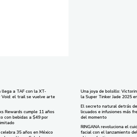
 llega a TAF con la XT-
Una joya de bolsillo: Victori
Void: el trail se vuelve arte
la Super Tinker Jade 2025 e
El secreto natural detrás de
ks Rewards cumple 11 años
licuados e infusiones más fr
co con bebidas a $49 por
del momento
imitado
RINGANA revoluciona el cui
celebra 35 años en México
facial con el lanzamiento d