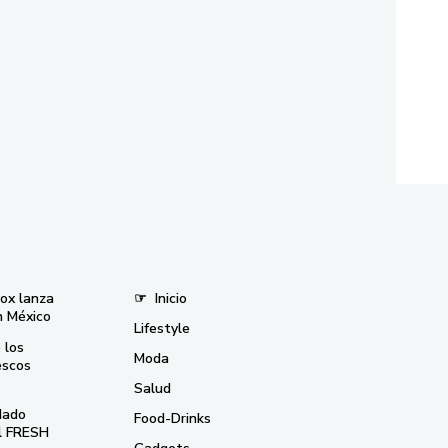
nox lanza
☞
Inicio
n México
Lifestyle
 los
Moda
escos
Salud
dado
Food-Drinks
el FRESH