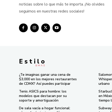
noticias sobre lo que más te importa. ¡No olvides
seguirnos en nuestras redes sociales!
E s t i l o
& M À S
¿Te imaginas ganar una cena de
Salomon
$3,000 en los mejores restaurantes
Whisper 
de CDMX? Así puedes participar
urbano
Tenis ASICS para hombre: los
Starbuc
modelos que destacan por su
en Méxi
soporte y amortiguación
tiempo l
De sala vacía a hogar funcional:
Subway 