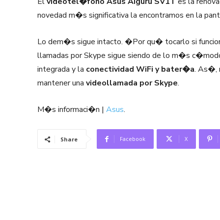
El
videotel�fono Asus Aiguru SV1T
es la renov
novedad m�s significativa la encontramos en la pan
Lo dem�s sigue intacto. �Por qu� tocarlo si funcio
llamadas por Skype sigue siendo de lo m�s c�modo, 
integrada y la
conectividad WiFi y bater�a
. As�, 
mantener una
videollamada por Skype
.
M�s informaci�n |
Asus
.
Facebook
X
Share