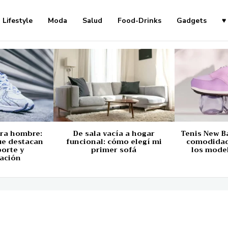
Lifestyle
Moda
Salud
Food-Drinks
Gadgets
♥
ara hombre:
De sala vacía a hogar
Tenis New B
ue destacan
funcional: cómo elegí mi
comodidad,
porte y
primer sofá
los mode
ación